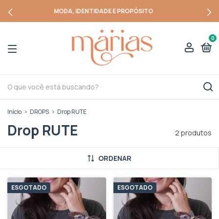
MODA, IDENTIDADE E PROPÓSITO
0
Início
>
DROPS
>
Drop RUTE
Drop RUTE
2 produtos
ORDENAR
ESGOTADO
ESGOTADO